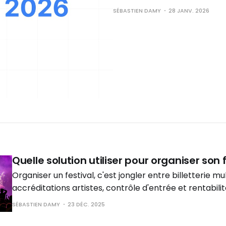
SÉBASTIEN DAMY
28 JANV. 2026
Quelle solution utiliser pour organiser son f
Organiser un festival, c'est jongler entre billetterie mu
accréditations artistes, contrôle d'entrée et rentabili
comment centraliser toute la gestion de ton festival da
SÉBASTIEN DAMY
23 DÉC. 2025
sans commission sur tes ventes et avec une personnali