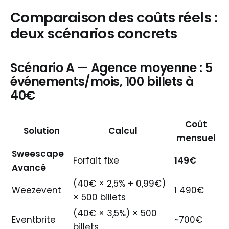
Comparaison des coûts réels :
deux scénarios concrets
Scénario A — Agence moyenne : 5
événements/mois, 100 billets à
40€
Coût
Solution
Calcul
mensuel
Sweescape
Forfait fixe
149€
Avancé
(40€ × 2,5% + 0,99€)
Weezevent
1 490€
× 500 billets
(40€ × 3,5%) × 500
Eventbrite
~700€
billets