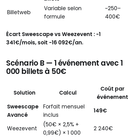
Variable selon
~250–
Billetweb
formule
400€
Écart Sweescape vs Weezevent : -1
341€/mois, soit -16 092€/an.
Scénario B — 1 événement avec 1
000 billets à 50€
Coût par
Solution
Calcul
événement
Sweescape
Forfait mensuel
149€
Avancé
inclus
(50€ × 2,5% +
Weezevent
2 240€
0,99€) × 1 000